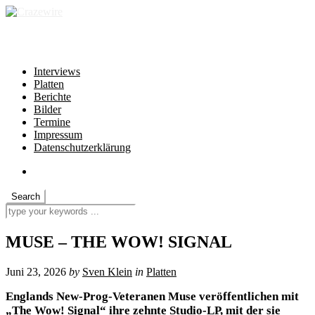
independent * non-profit * heartfelt
Interviews
Platten
Berichte
Bilder
Termine
Impressum
Datenschutzerklärung
MUSE – THE WOW! SIGNAL
Juni 23, 2026
by
Sven Klein
in
Platten
Englands New-Prog-Veteranen Muse veröffentlichen mit
„The Wow! Signal“ ihre zehnte Studio-LP, mit der sie