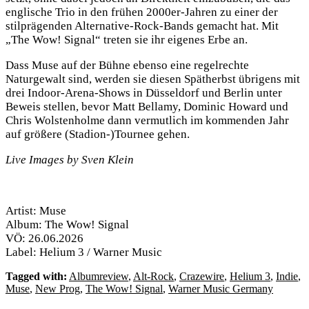
englische Trio in den frühen 2000er-Jahren zu einer der
stilprägenden Alternative-Rock-Bands gemacht hat. Mit
„The Wow! Signal“ treten sie ihr eigenes Erbe an.
Dass Muse auf der Bühne ebenso eine regelrechte
Naturgewalt sind, werden sie diesen Spätherbst übrigens mit
drei Indoor-Arena-Shows in Düsseldorf und Berlin unter
Beweis stellen, bevor Matt Bellamy, Dominic Howard und
Chris Wolstenholme dann vermutlich im kommenden Jahr
auf größere (Stadion-)Tournee gehen.
Live Images by Sven Klein
Artist: Muse
Album: The Wow! Signal
VÖ: 26.06.2026
Label: Helium 3 / Warner Music
Tagged with:
Albumreview
,
Alt-Rock
,
Crazewire
,
Helium 3
,
Indie
,
Muse
,
New Prog
,
The Wow! Signal
,
Warner Music Germany