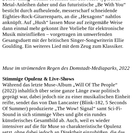
Metal-Anleihen daher und das futuristische „Be With You“
besticht durch aufheulende, messerscharf schneidende
Eighties-Rock-Gitarrenparts, an die „Hexagons“ nahtlos
anknüpft. Auf „Hush“ lassen Muse auf zeitgemäße Weise
dann einmal mehr gekonnt ihre Vorliebe für elektronische
Musik miteinfließen – vorgetragen im umwerfenden
Gesangsduett mit der britischen Singer-Songwriterin Ellie
Goulding. Ein weiteres Lied mit dem Zeug zum Klassiker.
Muse im strömenden Regen des Domstadt-Mediaparks, 2022
Stimmige Opulenz & Live-Shows
Während das letzte Muse-Album „Will Of The People“
(2022) inhaltlich über seine ganze Länge zwar politisch
geprägt war, dabei jedoch nie zu einer musikalischen Einheit
reifte, sendet das von Dan Lancaster (Blink-182, 5 Seconds
Of Summer) produzierte „The Wow! Signal“ samt Sci-Fi-
Sound in sich stimmige Vibes und gibt ein rundes
künstlerisches Gesamtbild ab. Auch, weil es wieder
intensiver auf die für Muse so charakteristische Opulenz
setzt, ohne dabei jedoch an Direktheit einzubüßen, die das