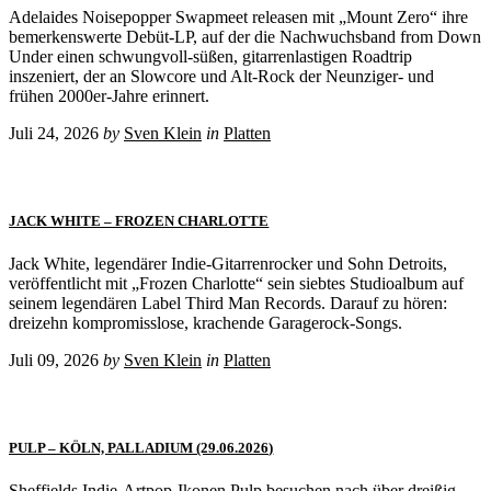
Adelaides Noisepopper Swapmeet releasen mit „Mount Zero“ ihre
bemerkenswerte Debüt-LP, auf der die Nachwuchsband from Down
Under einen schwungvoll-süßen, gitarrenlastigen Roadtrip
inszeniert, der an Slowcore und Alt-Rock der Neunziger- und
frühen 2000er-Jahre erinnert.
Juli 24, 2026
by
Sven Klein
in
Platten
JACK WHITE – FROZEN CHARLOTTE
Jack White, legendärer Indie-Gitarrenrocker und Sohn Detroits,
veröffentlicht mit „Frozen Charlotte“ sein siebtes Studioalbum auf
seinem legendären Label Third Man Records. Darauf zu hören:
dreizehn kompromisslose, krachende Garagerock-Songs.
Juli 09, 2026
by
Sven Klein
in
Platten
PULP – KÖLN, PALLADIUM (29.06.2026)
Sheffields Indie-Artpop-Ikonen Pulp besuchen nach über dreißig