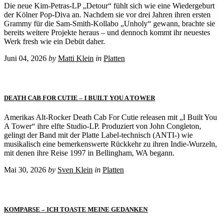
Die neue Kim-Petras-LP „Detour“ fühlt sich wie eine Wiedergeburt
der Kölner Pop-Diva an. Nachdem sie vor drei Jahren ihren ersten
Grammy für die Sam-Smith-Kollabo „Unholy“ gewann, brachte sie
bereits weitere Projekte heraus – und dennoch kommt ihr neuestes
Werk fresh wie ein Debüt daher.
Juni 04, 2026
by
Matti Klein
in
Platten
DEATH CAB FOR CUTIE – I BUILT YOU A TOWER
Amerikas Alt-Rocker Death Cab For Cutie releasen mit „I Built You
A Tower“ ihre elfte Studio-LP. Produziert von John Congleton,
gelingt der Band mit der Platte Label-technisch (ANTI-) wie
musikalisch eine bemerkenswerte Rückkehr zu ihren Indie-Wurzeln,
mit denen ihre Reise 1997 in Bellingham, WA begann.
Mai 30, 2026
by
Sven Klein
in
Platten
KOMPARSE – ICH TOASTE MEINE GEDANKEN