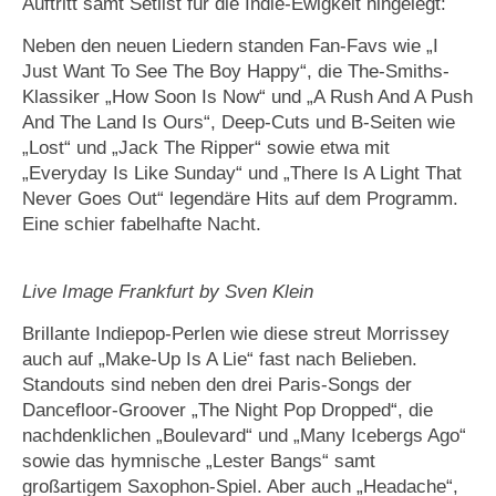
Auftritt samt Setlist für die Indie-Ewigkeit hingelegt:
Neben den neuen Liedern standen Fan-Favs wie „I
Just Want To See The Boy Happy“, die The-Smiths-
Klassiker „How Soon Is Now“ und „A Rush And A Push
And The Land Is Ours“, Deep-Cuts und B-Seiten wie
„Lost“ und „Jack The Ripper“ sowie etwa mit
„Everyday Is Like Sunday“ und „There Is A Light That
Never Goes Out“ legendäre Hits auf dem Programm.
Eine schier fabelhafte Nacht.
Live Image Frankfurt by Sven Klein
Brillante Indiepop-Perlen wie diese streut Morrissey
auch auf „Make-Up Is A Lie“ fast nach Belieben.
Standouts sind neben den drei Paris-Songs der
Dancefloor-Groover „The Night Pop Dropped“, die
nachdenklichen „Boulevard“ und „Many Icebergs Ago“
sowie das hymnische „Lester Bangs“ samt
großartigem Saxophon-Spiel. Aber auch „Headache“,