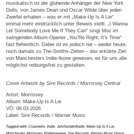
musikalisch ist der glühende Anhänger der New York
Dolls, von James Dean und Oscar Wilde über jeden
Zweifel erhaben – was er mit „Make-Up Is A Lie“
einmal mehr eindrücklich unter Beweis stellt. „I Wanna
Let Somebody Love Me If They Can“ singt Moz im
swingenden Album-Opener „You’Re Right, It’s Time“
fast flehentlich. Dabei ist es jedoch nie – weder heute,
noch damals zu The-Smiths-Zeiten – das erklärte Ziel
von Manchesters Indie-Ikone gewesen, es für uns alle
möglichst reibungsfrei zu gestalten.
Cover Artwork by Sire Records / Morrissey Central
Artist: Morrissey
Album: Make-Up Is A Lie
VÖ: 06.03.2026
Label: Sire Records / Warner Music
Tagged with:
Crazewire
,
Indie
,
Jahrhunderthalle
,
Make-Up Is A Lie
,
Manchester
,
Morrissey
,
Plattenreview
,
Sire Records
,
Warner Music Group