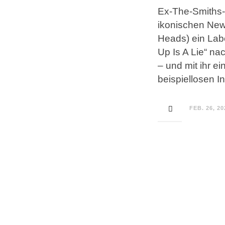
Ex-The-Smiths-S
ikonischen New
Heads) ein Lab
Up Is A Lie“ n
– und mit ihr e
beispiellosen 
FEB. 26, 20