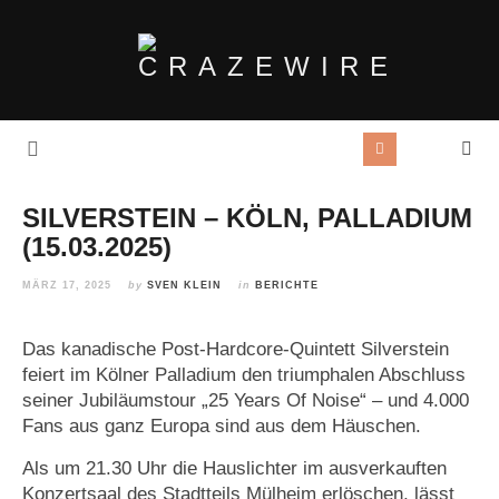
SILVERSTEIN – KÖLN, PALLADIUM
(15.03.2025)
MÄRZ 17, 2025
by
SVEN KLEIN
in
BERICHTE
Das kanadische Post-Hardcore-Quintett Silverstein
feiert im Kölner Palladium den triumphalen Abschluss
seiner Jubiläumstour „25 Years Of Noise“ – und 4.000
Fans aus ganz Europa sind aus dem Häuschen.
Als um 21.30 Uhr die Hauslichter im ausverkauften
Konzertsaal des Stadtteils Mülheim erlöschen, lässt