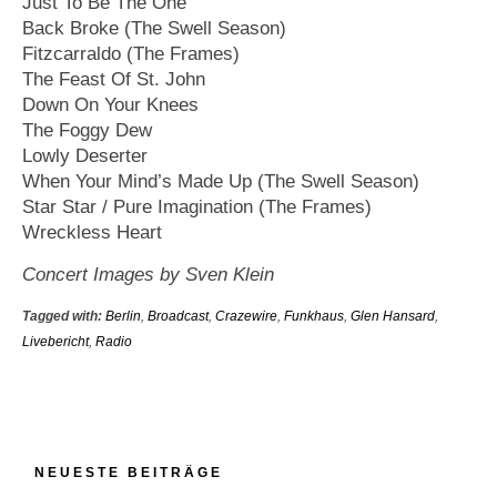
Just To Be The One
Back Broke (The Swell Season)
Fitzcarraldo (The Frames)
The Feast Of St. John
Down On Your Knees
The Foggy Dew
Lowly Deserter
When Your Mind’s Made Up (The Swell Season)
Star Star / Pure Imagination (The Frames)
Wreckless Heart
Concert Images by Sven Klein
Tagged with:
Berlin
,
Broadcast
,
Crazewire
,
Funkhaus
,
Glen Hansard
,
Livebericht
,
Radio
NEUESTE BEITRÄGE