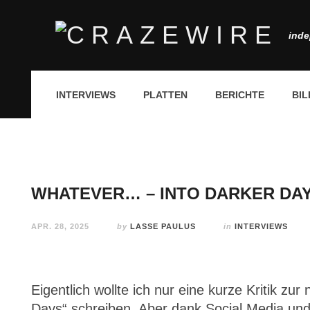
inde
INTERVIEWS
PLATTEN
BERICHTE
BIL
WHATEVER… – INTO DARKER DA
APR. 28, 2025
by
LASSE PAULUS
in
INTERVIEWS
Eigentlich wollte ich nur eine kurze Kritik z
Days“ schreiben. Aber dank Social Media un