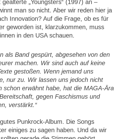
t gealterte „Youngsters“ (1997) an –
winnt man so nicht. Aber wir reden hier ja
ch Innovation? Auf die Frage, ob es für
iger geworden ist, klarzukommen, muss
r*innen in den USA schauen.
en als Band gespürt, abgesehen von den
teurer machen. Wir sind auch auf keine
Texte gestoßen. Wenn jemand uns
e, nur zu. Wir lassen uns jedoch nicht
 ich schon erwähnt habe, hat die MAGA-Ära
 Bereitschaft, gegen Faschismus und
n, verstärkt.“
ig gutes Punkrock-Album. Die Songs
r einiges zu sagen haben. Und da wir
sollten gerade die Stimmen gehört