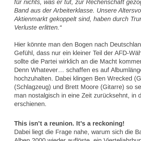
für nichts, was er tut, zur Rechenschaft ge
Band aus der Arbeiterklasse. Unsere Altersvo
Aktienmarkt gekoppelt sind, haben durch Tr
Verluste erlitten.“
Hier könnte man den Bogen nach Deutschlan
Gefühl, dass nur ein kleiner Teil der AFD-Wä
sollte die Partei wirklich an die Macht kom
Denn Whatever… schaffen es auf Albumläng
hochzuhalten. Dabei klingen Ben Wrecked (Gi
(Schlagzeug) und Brett Moore (Gitarre) so s
man nostalgisch in eine Zeit zurücksehnt, in 
erschienen.
This isn’t a reunion. It’s a reckoning!
Dabei liegt die Frage nahe, warum sich die B
Alben 2000 wieder auflöste, ein Vierteljahrh