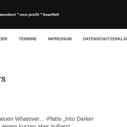
pendent * non-profit * heartfelt
DER
TERMINE
IMPRESSUM
DATENSCHUTZERKLÄ
YS
ur neuen Whatever…-Platte „Into Darker
d einem kurzen aber äußerst