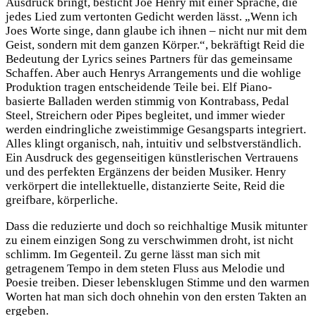
Ausdruck bringt, besticht Joe Henry mit einer Sprache, die
jedes Lied zum vertonten Gedicht werden lässt. „Wenn ich
Joes Worte singe, dann glaube ich ihnen – nicht nur mit dem
Geist, sondern mit dem ganzen Körper.“, bekräftigt Reid die
Bedeutung der Lyrics seines Partners für das gemeinsame
Schaffen. Aber auch Henrys Arrangements und die wohlige
Produktion tragen entscheidende Teile bei. Elf Piano-
basierte Balladen werden stimmig von Kontrabass, Pedal
Steel, Streichern oder Pipes begleitet, und immer wieder
werden eindringliche zweistimmige Gesangsparts integriert.
Alles klingt organisch, nah, intuitiv und selbstverständlich.
Ein Ausdruck des gegenseitigen künstlerischen Vertrauens
und des perfekten Ergänzens der beiden Musiker. Henry
verkörpert die intellektuelle, distanzierte Seite, Reid die
greifbare, körperliche.
Dass die reduzierte und doch so reichhaltige Musik mitunter
zu einem einzigen Song zu verschwimmen droht, ist nicht
schlimm. Im Gegenteil. Zu gerne lässt man sich mit
getragenem Tempo in dem steten Fluss aus Melodie und
Poesie treiben. Dieser lebensklugen Stimme und den warmen
Worten hat man sich doch ohnehin von den ersten Takten an
ergeben.