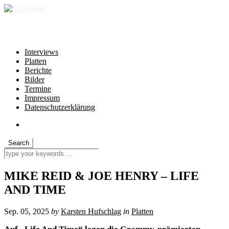
independent * non-profit * heartfelt
Interviews
Platten
Berichte
Bilder
Termine
Impressum
Datenschutzerklärung
MIKE REID & JOE HENRY – LIFE
AND TIME
Sep. 05, 2025
by
Karsten Hufschlag
in
Platten