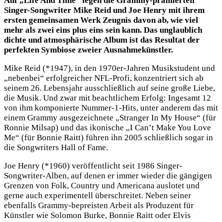
Auf „Life And Time“ legen die Grammy-prämierten
Singer-Songwriter Mike Reid und Joe Henry mit ihrem
ersten gemeinsamen Werk Zeugnis davon ab, wie viel
mehr als zwei eins plus eins sein kann. Das unglaublich
dichte und atmosphärische Album ist das Resultat der
perfekten Symbiose zweier Ausnahmekünstler.
Mike Reid (*1947), in den 1970er-Jahren Musikstudent und
„nebenbei“ erfolgreicher NFL-Profi, konzentriert sich ab
seinem 26. Lebensjahr ausschließlich auf seine große Liebe,
die Musik. Und zwar mit beachtlichem Erfolg: Ingesamt 12
von ihm komponierte Nummer-1-Hits, unter anderem das mit
einem Grammy ausgezeichnete „Stranger In My House“ (für
Ronnie Milsap) und das ikonische „I Can’t Make You Love
Me“ (für Bonnie Raitt) führen ihn 2005 schließlich sogar in
die Songwriters Hall of Fame.
Joe Henry (*1960) veröffentlicht seit 1986 Singer-
Songwriter-Alben, auf denen er immer wieder die gängigen
Grenzen von Folk, Country und Americana auslotet und
gerne auch experimentell überschreitet. Neben seiner
ebenfalls Grammy-bepreisten Arbeit als Produzent für
Künstler wie Solomon Burke, Bonnie Raitt oder Elvis