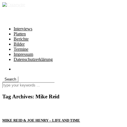
independent * non-profit * heartfelt
Interviews
Platten
Berichte
Bilder
Termine
Impressum
Datenschutzerklärung
Tag Archives:
Mike Reid
MIKE REID & JOE HENRY – LIFE AND TIME