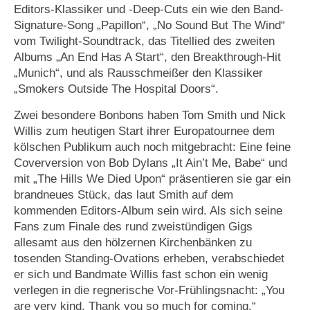
Editors-Klassiker und -Deep-Cuts ein wie den Band-
Signature-Song „Papillon“, „No Sound But The Wind“
vom Twilight-Soundtrack, das Titellied des zweiten
Albums „An End Has A Start“, den Breakthrough-Hit
„Munich“, und als Rausschmeißer den Klassiker
„Smokers Outside The Hospital Doors“.
Zwei besondere Bonbons haben Tom Smith und Nick
Willis zum heutigen Start ihrer Europatournee dem
kölschen Publikum auch noch mitgebracht: Eine feine
Coverversion von Bob Dylans „It Ain’t Me, Babe“ und
mit „The Hills We Died Upon“ präsentieren sie gar ein
brandneues Stück, das laut Smith auf dem
kommenden Editors-Album sein wird. Als sich seine
Fans zum Finale des rund zweistündigen Gigs
allesamt aus den hölzernen Kirchenbänken zu
tosenden Standing-Ovations erheben, verabschiedet
er sich und Bandmate Willis fast schon ein wenig
verlegen in die regnerische Vor-Frühlingsnacht: „You
are very kind. Thank you so much for coming.“