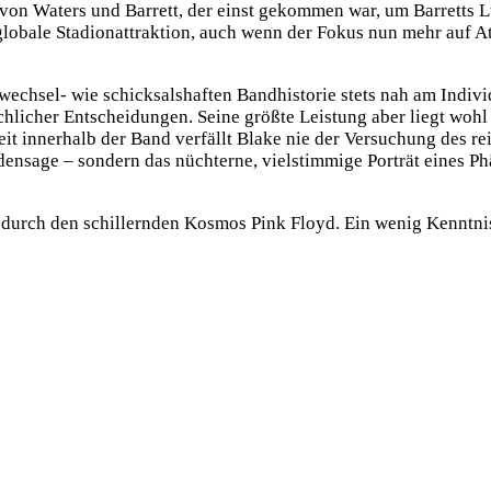
von Waters und Barrett, der einst gekommen war, um Barretts Lü
e globale Stadionattraktion, auch wenn der Fokus nun mehr auf 
 wechsel- wie schicksalshaften Bandhistorie stets nah am Indi
icher Entscheidungen. Seine größte Leistung aber liegt wohl i
t innerhalb der Band verfällt Blake nie der Versuchung des rei
nsage – sondern das nüchterne, vielstimmige Porträt eines Phä
e durch den schillernden Kosmos Pink Floyd. Ein wenig Kenntni