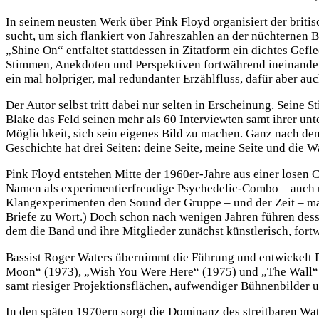
In seinem neusten Werk über Pink Floyd organisiert der britis
sucht, um sich flankiert von Jahreszahlen an der nüchternen B
„Shine On“ entfaltet stattdessen in Zitatform ein dichtes Ge
Stimmen, Anekdoten und Perspektiven fortwährend ineinander 
ein mal holpriger, mal redundanter Erzählfluss, dafür aber auc
Der Autor selbst tritt dabei nur selten in Erscheinung. Seine
Blake das Feld seinen mehr als 60 Interviewten samt ihrer u
Möglichkeit, sich sein eigenes Bild zu machen. Ganz nach de
Geschichte hat drei Seiten: deine Seite, meine Seite und die 
Pink Floyd entstehen Mitte der 1960er-Jahre aus einer losen
Namen als experimentierfreudige Psychedelic-Combo – auch un
Klangexperimenten den Sound der Gruppe – und der Zeit – maßg
Briefe zu Wort.) Doch schon nach wenigen Jahren führen des
dem die Band und ihre Mitglieder zunächst künstlerisch, fort
Bassist Roger Waters übernimmt die Führung und entwickelt 
Moon“ (1973), „Wish You Were Here“ (1975) und „The Wall“ 
samt riesiger Projektionsflächen, aufwendiger Bühnenbilder u
In den späten 1970ern sorgt die Dominanz des streitbaren Wat