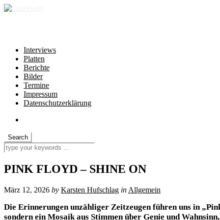
independent * non-profit * heartfelt
Interviews
Platten
Berichte
Bilder
Termine
Impressum
Datenschutzerklärung
PINK FLOYD – SHINE ON
März 12, 2026
by
Karsten Hufschlag
in
Allgemein
Die Erinnerungen unzähliger Zeitzeugen führen uns in „Pink
sondern ein Mosaik aus Stimmen über Genie und Wahnsinn, 