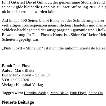
führt Gitarrist David Gilmour, der gemeinsame Studienfreund 
seiner Ägide bleibt die Band bis zu ihrer Auflösung 2015 di
nicht mehr erreicht werden können.
Auf knapp 500 Seiten bleibt Blake bei der Schilderung dieser
vielfältigen Konsequenzen menschlichen Handelns und menschl
Schicksalsschläge und der ausgeprägten Egomanie und Eitelkei
Bewunderung für Pink Floyds Kunst ist „Shine On“ keine Helde
Scheitern geprägt war.
„Pink Floyd – Shine On“ ist nicht die unkomplizierteste Reis
Band:
Pink Floyd
Autor:
Mark Blake
Buch:
Pink Floyd – Shine On
VÖ:
12.03.2026
Verlag:
Hannibal Verlag
Tagged with:
Hannibal-Verlag
,
Mark Blake
,
Pink Floyd
,
Shine On
Neueste Beiträge