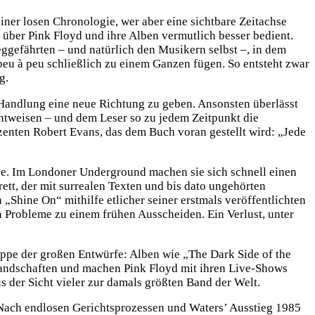
iner losen Chronologie, wer aber eine sichtbare Zeitachse
n über Pink Floyd und ihre Alben vermutlich besser bedient.
ggefährten – und natürlich den Musikern selbst –, in dem
eu à peu schließlich zu einem Ganzen fügen. So entsteht zwar
g.
r Handlung eine neue Richtung zu geben. Ansonsten überlässt
chtweisen – und dem Leser so zu jedem Zeitpunkt die
enten Robert Evans, das dem Buch voran gestellt wird: „Jede
age. Im Londoner Underground machen sie sich schnell einen
t, der mit surrealen Texten und bis dato ungehörten
Shine On“ mithilfe etlicher seiner erstmals veröffentlichten
Probleme zu einem frühen Ausscheiden. Ein Verlust, unter
ppe der großen Entwürfe: Alben wie „The Dark Side of the
andschaften und machen Pink Floyd mit ihren Live-Shows
 der Sicht vieler zur damals größten Band der Welt.
. Nach endlosen Gerichtsprozessen und Waters’ Ausstieg 1985