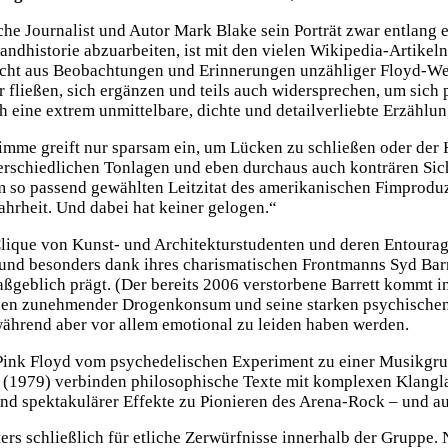
che Journalist und Autor Mark Blake sein Porträt zwar entlang e
andhistorie abzuarbeiten, ist mit den vielen Wikipedia-Artikel
flecht aus Beobachtungen und Erinnerungen unzähliger Floyd-We
fließen, sich ergänzen und teils auch widersprechen, um sich p
h eine extrem unmittelbare, dichte und detailverliebte Erzählun
 Stimme greift nur sparsam ein, um Lücken zu schließen oder de
nterschiedlichen Tonlagen und eben durchaus auch konträren Si
m so passend gewählten Leitzitat des amerikanischen Fimproduz
Wahrheit. Und dabei hat keiner gelogen.“
 Clique von Kunst- und Architekturstudenten und deren Entour
d besonders dank ihres charismatischen Frontmanns Syd Barret
eblich prägt. (Der bereits 2006 verstorbene Barrett kommt in „
sen zunehmender Drogenkonsum und seine starken psychischen 
während aber vor allem emotional zu leiden haben werden.
Pink Floyd vom psychedelischen Experiment zu einer Musikgru
(1979) verbinden philosophische Texte mit komplexen Klangl
nd spektakulärer Effekte zu Pionieren des Arena-Rock – und aus
ers schließlich für etliche Zerwürfnisse innerhalb der Gruppe