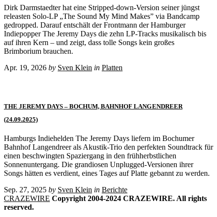
Dirk Darmstaedter hat eine Stripped-down-Version seiner jüngst
releasten Solo-LP „The Sound My Mind Makes” via Bandcamp
gedropped. Darauf entschält der Frontmann der Hamburger
Indiepopper The Jeremy Days die zehn LP-Tracks musikalisch bis
auf ihren Kern – und zeigt, dass tolle Songs kein großes
Brimborium brauchen.
Apr. 19, 2026
by
Sven Klein
in
Platten
THE JEREMY DAYS – BOCHUM, BAHNHOF LANGENDREER
(24.09.2025)
Hamburgs Indiehelden The Jeremy Days liefern im Bochumer
Bahnhof Langendreer als Akustik-Trio den perfekten Soundtrack für
einen beschwingten Spaziergang in den frühherbstlichen
Sonnenuntergang. Die grandiosen Unplugged-Versionen ihrer
Songs hätten es verdient, eines Tages auf Platte gebannt zu werden.
Sep. 27, 2025
by
Sven Klein
in
Berichte
CRAZEWIRE
Copyright 2004-2024 CRAZEWIRE. All rights
reserved.