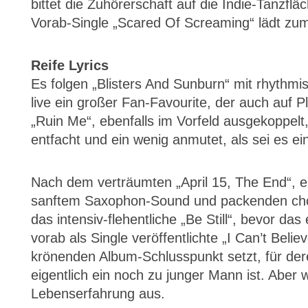
bittet die Zuhörerschaft auf die Indie-Tanzfl
Vorab-Single „Scared Of Screaming“ lädt zum
Reife Lyrics
Es folgen „Blisters And Sunburn“ mit rhythmi
live ein großer Fan-Favourite, der auch auf P
„Ruin Me“, ebenfalls im Vorfeld ausgekoppel
entfacht und ein wenig anmutet, als sei es 
Nach dem verträumten „April 15, The End“, e
sanftem Saxophon-Sound und packenden cho
das intensiv-flehentliche „Be Still“, bevor da
vorab als Single veröffentlichte „I Can’t Be
krönenden Album-Schlusspunkt setzt, für der
eigentlich ein noch zu junger Mann ist. Aber
Lebenserfahrung aus.