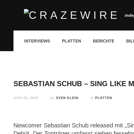
inde
INTERVIEWS
PLATTEN
BERICHTE
BIL
SEBASTIAN SCHUB – SING LIKE
JUNI 05, 2025
by
SVEN KLEIN
in
PLATTEN
Newcomer Sebastian Schub released mit „Si
Debüt. Der Tonträger umfasst sieben fesseln