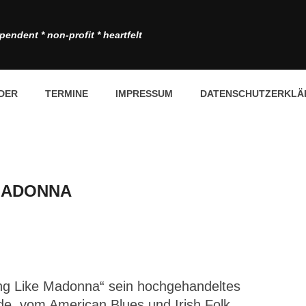
pendent * non-profit * heartfelt
DER
TERMINE
IMPRESSUM
DATENSCHUTZERKLÄ
 MADONNA
ng Like Madonna“ sein hochgehandeltes
de, vom American Blues und Irish Folk