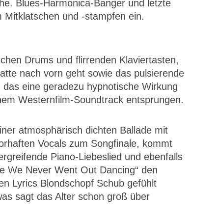
äche. Blues-Harmonica-Banger und letzte
 Mitklatschen und -stampfen ein.
schen Drums und flirrenden Klaviertasten,
latte nach vorn geht sowie das pulsierende
t, das eine geradezu hypnotische Wirkung
einem Westernfilm-Soundtrack entsprungen.
iner atmosphärisch dichten Ballade mit
rhaften Vocals zum Songfinale, kommt
s ergreifende Piano-Liebeslied und ebenfalls
lieve We Never Went Out Dancing“ den
en Lyrics Blondschopf Schub gefühlt
 was sagt das Alter schon groß über