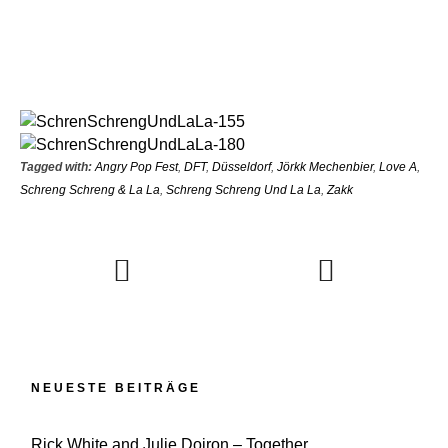
Tagged with:
Angry Pop Fest
,
DFT
,
Düsseldorf
,
Jörkk Mechenbier
,
Love A
,
Schreng Schreng & La La
,
Schreng Schreng Und La La
,
Zakk
NEUESTE BEITRÄGE
Rick White and Julie Doiron – Together