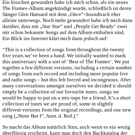
Ein bisschen gewundert habe ich mich schon, als ein neues
The Frames-Album angekündigt wurde, schließlich ist deren
Sänger Glen Hansard seit dem „Once“-Soundtrack eher
alleine unterwegs. Noch mehr gewundert habe ich mich dann
darüber, dass mit „Star Star“ und „People Get Ready“ zwei
mir schon bekannte Songs auf dem Album enthalten sind.
Ein Blick ins Internet klärt mich dann jedoch auf:
“This is a collection of songs from throughout the twenty
five years we’ve been a band. We initially wanted to mark
this anniversary with a sort of ‘Best of The Frames’. We put
together a few different versions, including a certain number
of songs from each record and including more popular live
and radio songs – but this felt forced and incongruous. After
many conversations amongst ourselves we decided it should
simply be a collection of our favourite tunes, songs we
would be happy to put on a mix-tape for a friend. It’s a short
collection of tunes we are proud of, some in slightly
different versions from the original recordings, and one new
song („None But I“, Anm. d. Red.).“
So macht das Album natürlich Sinn, auch wenn es ein wenig
überflüssig erscheint, kann man doch den Backkatalog der