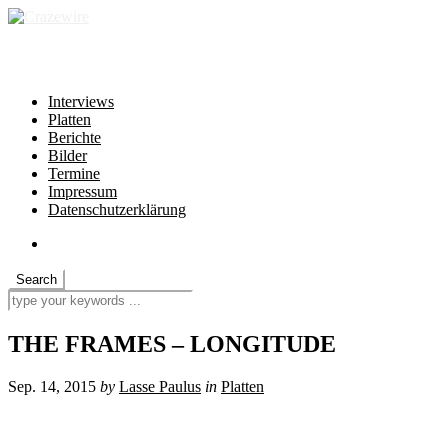
independent * non-profit * heartfelt
Interviews
Platten
Berichte
Bilder
Termine
Impressum
Datenschutzerklärung
THE FRAMES – LONGITUDE
Sep. 14, 2015
by
Lasse Paulus
in
Platten