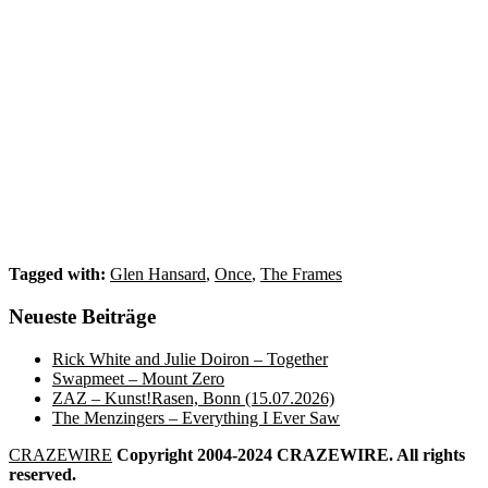
Tagged with:
Glen Hansard
,
Once
,
The Frames
Neueste Beiträge
Rick White and Julie Doiron – Together
Swapmeet – Mount Zero
ZAZ – Kunst!Rasen, Bonn (15.07.2026)
The Menzingers – Everything I Ever Saw
CRAZEWIRE
Copyright 2004-2024 CRAZEWIRE. All rights
reserved.