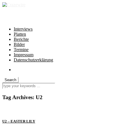
independent * non-profit * heartfelt
Interviews
Platten
Berichte
Bilder
Termine
Impressum
Datenschutzerklärung
Tag Archives:
U2
U2 – EASTER LILY