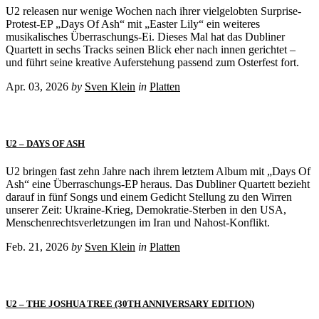
U2 releasen nur wenige Wochen nach ihrer vielgelobten Surprise-
Protest-EP „Days Of Ash“ mit „Easter Lily“ ein weiteres
musikalisches Überraschungs-Ei. Dieses Mal hat das Dubliner
Quartett in sechs Tracks seinen Blick eher nach innen gerichtet –
und führt seine kreative Auferstehung passend zum Osterfest fort.
Apr. 03, 2026
by
Sven Klein
in
Platten
U2 – DAYS OF ASH
U2 bringen fast zehn Jahre nach ihrem letztem Album mit „Days Of
Ash“ eine Überraschungs-EP heraus. Das Dubliner Quartett bezieht
darauf in fünf Songs und einem Gedicht Stellung zu den Wirren
unserer Zeit: Ukraine-Krieg, Demokratie-Sterben in den USA,
Menschenrechtsverletzungen im Iran und Nahost-Konflikt.
Feb. 21, 2026
by
Sven Klein
in
Platten
U2 – THE JOSHUA TREE (30TH ANNIVERSARY EDITION)