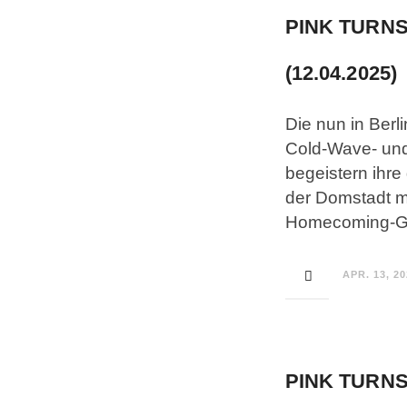
PINK TURN
(12.04.2025)
Die nun in Berl
Cold-Wave- und
begeistern ihr
der Domstadt m
Homecoming-G
APR. 13, 2
PINK TURN