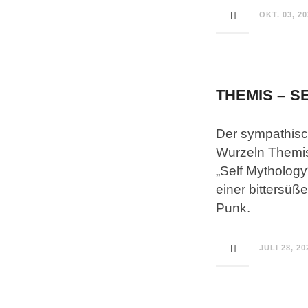
OKT. 03, 2
THEMIS – 
Der sympathisch
Wurzeln Themis
„Self Mythology
einer bittersü
Punk.
JULI 28, 20