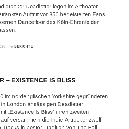
Indierocker Deadletter legen im Artheater
tränkten Auftritt vor 350 begeisterten Fans
lzernen Dancefloor des Köln-Ehrenfelder
lassen.
026
in
BERICHTE
 – EXISTENCE IS BLISS
20 im nordenglischen Yorkshire gegründeten
e in London ansässigen Deadletter
mit „Existence Is Bliss“ ihren zweiten
auf versammeln die Indie-Artrocker zwölf
 Tracks in bester Tradition von The Fall,