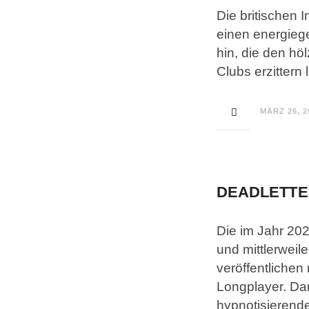
Die britischen 
einen energiege
hin, die den hö
Clubs erzittern 
MÄRZ 26, 2
DEADLETTER
Die im Jahr 20
und mittlerweil
veröffentlichen 
Longplayer. Dar
hypnotisierende