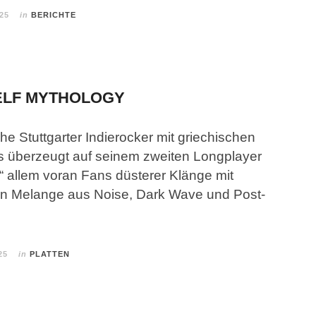
025
in
BERICHTE
SELF MYTHOLOGY
e Stuttgarter Indierocker mit griechischen
 überzeugt auf seinem zweiten Longplayer
“ allem voran Fans düsterer Klänge mit
ßen Melange aus Noise, Dark Wave und Post-
25
in
PLATTEN