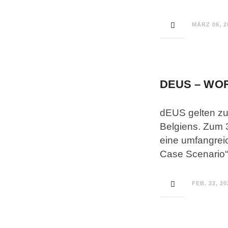
MÄRZ 06, 2
DEUS – WOR
dEUS gelten zu
Belgiens. Zum 3
eine umfangrei
Case Scenario“
FEB. 22, 20