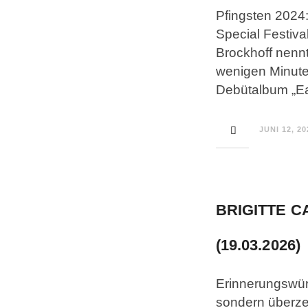
Pfingsten 2024
Special Festiva
Brockhoff nennt
wenigen Minuten
Debütalbum „Ea
JUNI 12, 20
BRIGITTE C
(19.03.2026)
Erinnerungswürd
sondern überze