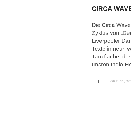
CIRCA WAVE
Die Circa Waves
Zyklus von „De
Liverpooler Dan
Texte in neun w
Tanzfläche, die
unsren Indie-H
OKT. 11, 20