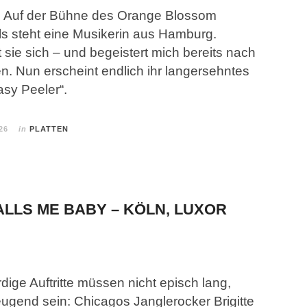
: Auf der Bühne des Orange Blossom
ls steht eine Musikerin aus Hamburg.
 sie sich – und begeistert mich bereits nach
. Nun erscheint endlich ihr langersehntes
sy Peeler“.
26
in
PLATTEN
ALLS ME BABY – KÖLN, LUXOR
ige Auftritte müssen nicht episch lang,
ugend sein: Chicagos Janglerocker Brigitte