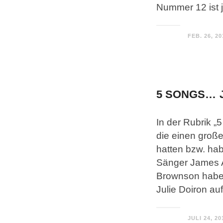
Nummer 12 ist j
FEB. 26, 20
5 SONGS… J
In der Rubrik 
die einen große
hatten bzw. ha
Sänger James 
Brownson haben
Julie Doiron au
JULI 24, 20