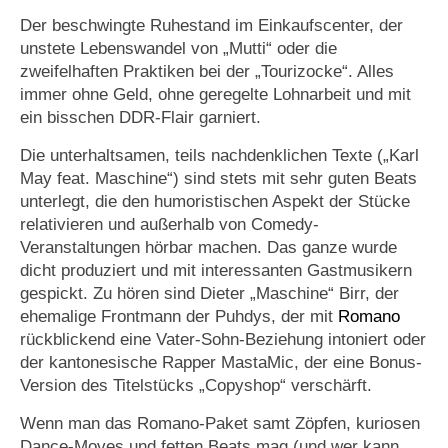
Der beschwingte Ruhestand im Einkaufscenter, der
unstete Lebenswandel von „Mutti“ oder die
zweifelhaften Praktiken bei der „Tourizocke“. Alles
immer ohne Geld, ohne geregelte Lohnarbeit und mit
ein bisschen DDR-Flair garniert.
Die unterhaltsamen, teils nachdenklichen Texte („Karl
May feat. Maschine“) sind stets mit sehr guten Beats
unterlegt, die den humoristischen Aspekt der Stücke
relativieren und außerhalb von Comedy-
Veranstaltungen hörbar machen. Das ganze wurde
dicht produziert und mit interessanten Gastmusikern
gespickt. Zu hören sind Dieter „Maschine“ Birr, der
ehemalige Frontmann der Puhdys, der mit
Romano
rückblickend eine Vater-Sohn-Beziehung intoniert oder
der kantonesische Rapper MastaMic, der eine Bonus-
Version des Titelstücks „Copyshop“ verschärft.
Wenn man das Romano-Paket samt Zöpfen, kuriosen
Dance-Moves und fetten Beats mag (und wer kann