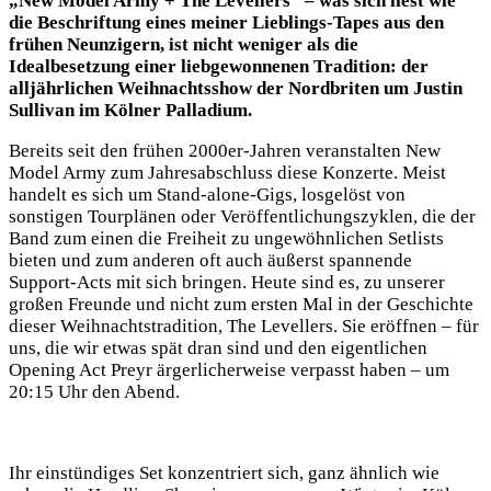
„New Model Army + The Levellers“ – was sich liest wie
die Beschriftung eines meiner Lieblings-Tapes aus den
frühen Neunzigern, ist nicht weniger als die
Idealbesetzung einer liebgewonnenen Tradition: der
alljährlichen Weihnachtsshow der Nordbriten um Justin
Sullivan im Kölner Palladium.
Bereits seit den frühen 2000er-Jahren veranstalten New
Model Army zum Jahresabschluss diese Konzerte. Meist
handelt es sich um Stand-alone-Gigs, losgelöst von
sonstigen Tourplänen oder Veröffentlichungszyklen, die der
Band zum einen die Freiheit zu ungewöhnlichen Setlists
bieten und zum anderen oft auch äußerst spannende
Support-Acts mit sich bringen. Heute sind es, zu unserer
großen Freunde und nicht zum ersten Mal in der Geschichte
dieser Weihnachtstradition, The Levellers. Sie eröffnen – für
uns, die wir etwas spät dran sind und den eigentlichen
Opening Act Preyr ärgerlicherweise verpasst haben – um
20:15 Uhr den Abend.
Ihr einstündiges Set konzentriert sich, ganz ähnlich wie