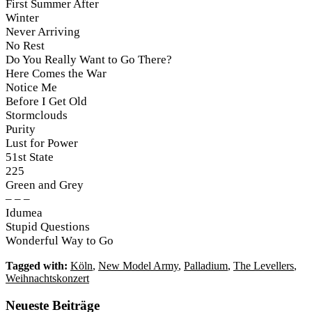
First Summer After
Winter
Never Arriving
No Rest
Do You Really Want to Go There?
Here Comes the War
Notice Me
Before I Get Old
Stormclouds
Purity
Lust for Power
51st State
225
Green and Grey
– – –
Idumea
Stupid Questions
Wonderful Way to Go
Tagged with:
Köln
,
New Model Army
,
Palladium
,
The Levellers
,
Weihnachtskonzert
Neueste Beiträge