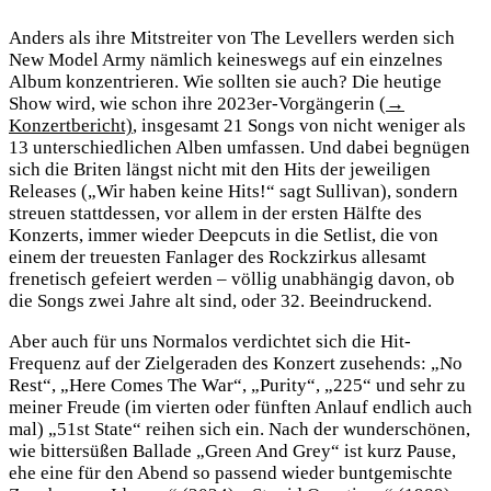
Anders als ihre Mitstreiter von The Levellers werden sich
New Model Army nämlich keineswegs auf ein einzelnes
Album konzentrieren. Wie sollten sie auch? Die heutige
Show wird, wie schon ihre 2023er-Vorgängerin
(→
Konzertbericht)
, insgesamt 21 Songs von nicht weniger als
13 unterschiedlichen Alben umfassen. Und dabei begnügen
sich die Briten längst nicht mit den Hits der jeweiligen
Releases („Wir haben keine Hits!“ sagt Sullivan), sondern
streuen stattdessen, vor allem in der ersten Hälfte des
Konzerts, immer wieder Deepcuts in die Setlist, die von
einem der treuesten Fanlager des Rockzirkus allesamt
frenetisch gefeiert werden – völlig unabhängig davon, ob
die Songs zwei Jahre alt sind, oder 32. Beeindruckend.
Aber auch für uns Normalos verdichtet sich die Hit-
Frequenz auf der Zielgeraden des Konzert zusehends: „No
Rest“, „Here Comes The War“, „Purity“, „225“ und sehr zu
meiner Freude (im vierten oder fünften Anlauf endlich auch
mal) „51st State“ reihen sich ein. Nach der wunderschönen,
wie bittersüßen Ballade „Green And Grey“ ist kurz Pause,
ehe eine für den Abend so passend wieder buntgemischte