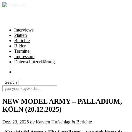
independent * non-profit * heartfelt
Interviews
Platten
Berichte
Bilder
Termine
Impressum
Datenschutzerklärung
NEW MODEL ARMY – PALLADIUM,
KÖLN (20.12.2025)
Dez. 23, 2025
by
Karsten Hufschlag
in
Berichte