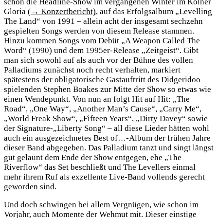
schon die Headline-Show im vergangenen Winter im Kölner
Gloria
(→ Konzertbericht)
, auf das Erfolgsalbum „Levelling
The Land“ von 1991 – allein acht der insgesamt sechzehn
gespielten Songs werden von diesem Release stammen.
Hinzu kommen Songs vom Debüt „A Weapon Called The
Word“ (1990) und dem 1995er-Release „Zeitgeist“. Gibt
man sich sowohl auf als auch vor der Bühne des vollen
Palladiums zunächst noch recht verhalten, markiert
spätestens der obligatorische Gastauftritt des Didgeridoo
spielenden Stephen Boakes zur Mitte der Show so etwas wie
einen Wendepunkt. Von nun an folgt Hit auf Hit: „The
Road“, „One Way“, „Another Man’s Cause“, „Carry Me“,
„World Freak Show“, „Fifteen Years“, „Dirty Davey“ sowie
der Signature-„Liberty Song“ – all diese Lieder hätten wohl
auch ein ausgezeichnetes Best of…-Album der frühen Jahre
dieser Band abgegeben. Das Palladium tanzt und singt längst
gut gelaunt dem Ende der Show entgegen, ehe „The
Riverflow“ das Set beschließt und The Levellers einmal
mehr ihrem Ruf als exzellente Live-Band vollends gerecht
geworden sind.
Und doch schwingen bei allem Vergnügen, wie schon im
Vorjahr, auch Momente der Wehmut mit. Dieser einstige