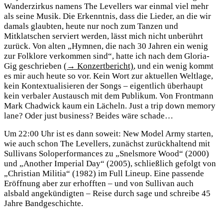
Wanderzirkus namens The Levellers war einmal viel mehr
als seine Musik. Die Erkenntnis, dass die Lieder, an die wir
damals glaubten, heute nur noch zum Tanzen und
Mitklatschen serviert werden, lässt mich nicht unberührt
zurück. Von alten „Hymnen, die nach 30 Jahren ein wenig
zur Folklore verkommen sind“, hatte ich nach dem Gloria-
Gig geschrieben
(→ Konzertbericht)
, und ein wenig kommt
es mir auch heute so vor. Kein Wort zur aktuellen Weltlage,
kein Kontextualisieren der Songs – eigentlich überhaupt
kein verbaler Austausch mit dem Publikum. Von Frontmann
Mark Chadwick kaum ein Lächeln. Just a trip down memory
lane? Oder just business? Beides wäre schade…
Um 22:00 Uhr ist es dann soweit: New Model Army starten,
wie auch schon The Levellers, zunächst zurückhaltend mit
Sullivans Soloperformances zu „Snelsmore Wood“ (2000)
und „Another Imperial Day“ (2005), schließlich gefolgt von
„Christian Militia“ (1982) im Full Lineup. Eine passende
Eröffnung aber zur erhofften – und von Sullivan auch
alsbald angekündigten – Reise durch sage und schreibe 45
Jahre Bandgeschichte.