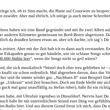
rlege ich, ob es Sinn macht, die Platte auf Crazewire zu besprec
en zuwider. Aber mal ehrlich, ich nötige ja auch meine Schreib
n Jahren haben wir eine Band gegründet und mit ihr zwei Albe
er anderen Kilometer gemeinsam im Bord-Bistro abgerissen. Da
lich da draußen keinen etwas an, aber ich dachte, ich sag´s Di
rritiert. Aber mit der Zeit hab ich es dann auch verstanden. Es
e Eskapaden genau so gut händeln, wie sie schlaue Songs schre
0.000 Stühle leer
“, wenn die Songs nicht so geil wären?
nd, die sich musikalisch *hüstel doch eher treu geblieben ist – 
 knallt sie schon ordentlich. Mal abgesehen davon, dass das V
cher seid ihr immer wieder gut. „Nachbarn II“ zum Beispiel find
ige „Unkraut“ wird Zeit brauchen. Doch am Ende bleibt mir nich
guck mal ganz unauffällig zu Stefan rüber), habt ihr ein ric
ehen habe, mit Ultrafair irgendwo in Düsseldorf. Nervös hast 
. Danach habt ihr mit unterirdischem Sound euer Ding vor gefüh
so im Radio hört. Und aus diesem Grund freue ich mich, dass D