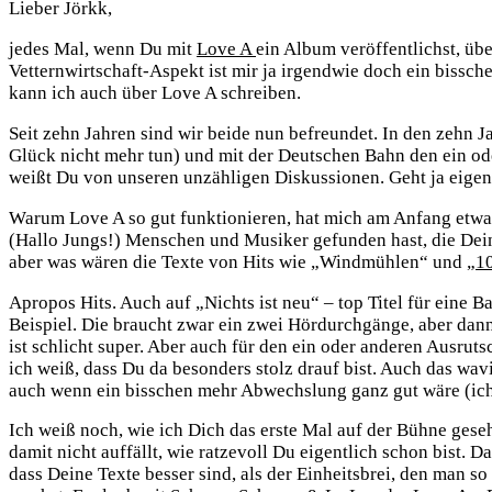
Lieber Jörkk,
jedes Mal, wenn Du mit
Love A
ein Album veröffentlichst, übe
Vetternwirtschaft-Aspekt ist mir ja irgendwie doch ein bissch
kann ich auch über Love A schreiben.
Seit zehn Jahren sind wir beide nun befreundet. In den zeh
Glück nicht mehr tun) und mit der Deutschen Bahn den ein od
weißt Du von unseren unzähligen Diskussionen. Geht ja eigent
Warum Love A so gut funktionieren, hat mich am Anfang etwas i
(Hallo Jungs!) Menschen und Musiker gefunden hast, die Dein
aber was wären die Texte von Hits wie „Windmühlen“ und „
10
Apropos Hits. Auch auf „Nichts ist neu“ – top Titel für eine Ba
Beispiel. Die braucht zwar ein zwei Hördurchgänge, aber dann
ist schlicht super. Aber auch für den ein oder anderen Ausruts
ich weiß, dass Du da besonders stolz drauf bist. Auch das wav
auch wenn ein bisschen mehr Abwechslung ganz gut wäre (ich 
Ich weiß noch, wie ich Dich das erste Mal auf der Bühne ges
damit nicht auffällt, wie ratzevoll Du eigentlich schon bist
dass Deine Texte besser sind, als der Einheitsbrei, den man 