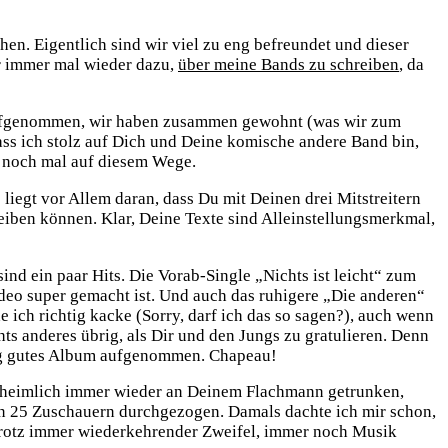
hen. Eigentlich sind wir viel zu eng befreundet und dieser
er immer mal wieder dazu,
über meine Bands zu schreiben
, da
n aufgenommen, wir haben zusammen gewohnt (was wir zum
ss ich stolz auf Dich und Deine komische andere Band bin,
r noch mal auf diesem Wege.
 liegt vor Allem daran, dass Du mit Deinen drei Mitstreitern
iben können. Klar, Deine Texte sind Alleinstellungsmerkmal,
sind ein paar Hits. Die Vorab-Single „Nichts ist leicht“ zum
ideo super gemacht ist. Und auch das ruhigere „Die anderen“
e ich richtig kacke (Sorry, darf ich das so sagen?), auch wenn
ts anderes übrig, als Dir und den Jungs zu gratulieren. Denn
htig gutes Album aufgenommen. Chapeau!
Du heimlich immer wieder an Deinem Flachmann getrunken,
lten 25 Zuschauern durchgezogen. Damals dachte ich mir schon,
u trotz immer wiederkehrender Zweifel, immer noch Musik