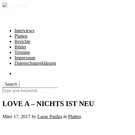
independent * non-profit * heartfelt
Interviews
Platten
Berichte
Bilder
Termine
Impressum
Datenschutzerklärung
LOVE A – NICHTS IST NEU
März 17, 2017
by
Lasse Paulus
in
Platten