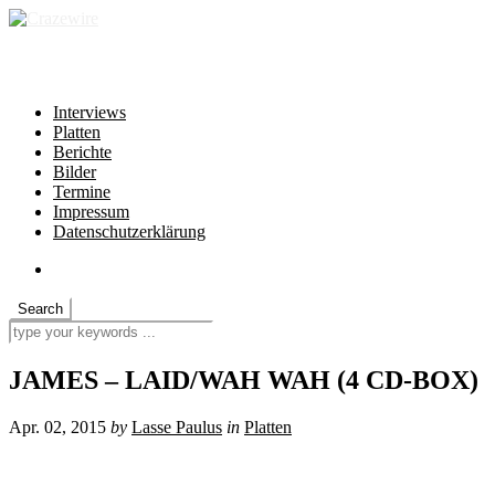
independent * non-profit * heartfelt
Interviews
Platten
Berichte
Bilder
Termine
Impressum
Datenschutzerklärung
JAMES – LAID/WAH WAH (4 CD-BOX)
Apr. 02, 2015
by
Lasse Paulus
in
Platten