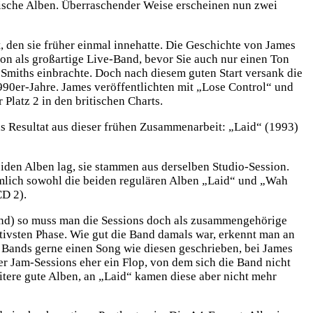
tische Alben. Überraschender Weise erscheinen nun zwei
 den sie früher einmal innehatte. Die Geschichte von James
chon als großartige Live-Band, bevor Sie auch nur einen Ton
e Smiths einbrachte. Doch nach diesem guten Start versank die
1990er-Jahre. James veröffentlichten mit „Lose Control“ und
Platz 2 in den britischen Charts.
 Resultat aus dieser frühen Zusammenarbeit: „Laid“ (1993)
iden Alben lag, sie stammen aus derselben Studio-Session.
ämlich sowohl die beiden regulären Alben „Laid“ und „Wah
CD 2).
end) so muss man die Sessions doch als zusammengehörige
ativsten Phase. Wie gut die Band damals war, erkennt man an
 Bands gerne einen Song wie diesen geschrieben, bei James
er Jam-Sessions eher ein Flop, von dem sich die Band nicht
itere gute Alben, an „Laid“ kamen diese aber nicht mehr