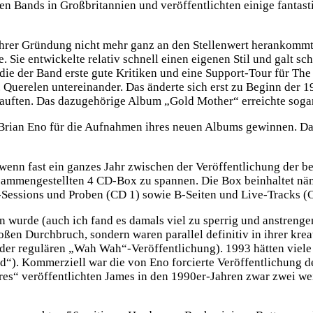
en Bands in Großbritannien und veröffentlichten einige fantas
ihrer Gründung nicht mehr ganz an den Stellenwert herankommt,
. Sie entwickelte relativ schnell einen eigenen Stil und galt s
, die der Band erste gute Kritiken und eine Support-Tour für Th
w. Querelen untereinander. Das änderte sich erst zu Beginn der 
kauften. Das dazugehörige Album „Gold Mother“ erreichte sogar 
rian Eno für die Aufnahmen ihres neuen Albums gewinnen. Das
wenn fast ein ganzes Jahr zwischen der Veröffentlichung der be
zusammengestellten 4 CD-Box zu spannen. Die Box beinhaltet n
Sessions und Proben (CD 1) sowie B-Seiten und Live-Tracks (
 wurde (auch ich fand es damals viel zu sperrig und anstreng
oßen Durchbruch, sondern waren parallel definitiv in ihrer kre
der regulären „Wah Wah“-Veröffentlichung). 1993 hätten viele
d“). Kommerziell war die von Eno forcierte Veröffentlichung d
ires“ veröffentlichten James in den 1990er-Jahren zwar zwei we