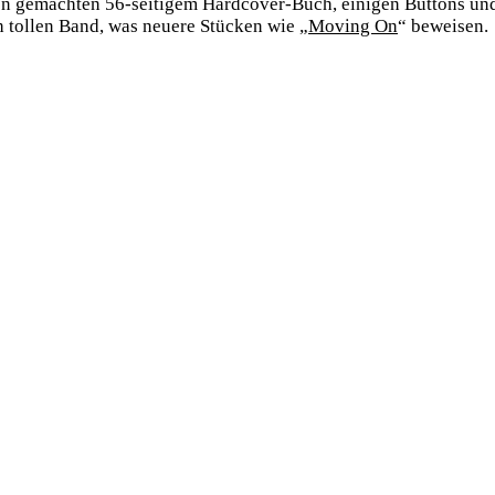
n gemachten 56-seitigem Hardcover-Buch, einigen Buttons und 
 tollen Band, was neuere Stücken wie „
Moving On
“ beweisen.