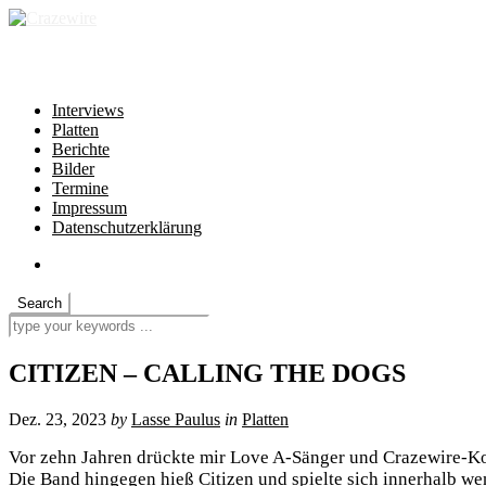
independent * non-profit * heartfelt
Interviews
Platten
Berichte
Bilder
Termine
Impressum
Datenschutzerklärung
CITIZEN – CALLING THE DOGS
Dez. 23, 2023
by
Lasse Paulus
in
Platten
Vor zehn Jahren drückte mir Love A-Sänger und Crazewire-Ko
Die Band hingegen hieß Citizen und spielte sich innerhalb we