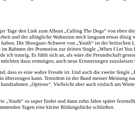
er Tage den Link zum Album „Calling The Dogs“ von eben diesen
Arbeit und der alltägliche Wahnsinn mich langsam etwas dösig 
haben. Die Shoegaze-Schwere von „Youth“ ist der britischen Le
e im Rahmen der Promotion zur dritten Single „When I Let You 
 ich traurig. Es fühlt sich an, als wäre die Freundschaft gest
 möchten dazu ermutigen, auch neue Erinnerungen zuzulassen.
d, dass es eine wahre Freude ist. Und auch die zweite Single „If
ain überzeugen kann. Trotzdem ist der Band meiner Meinung n
r handzahmen „Options“. Vielleicht aber auch einfach am Winte
e „Youth“ so super findet und dann zehn Jahre später feststellt
kommenden Tagen eine kleine Bildungslücke schließen.