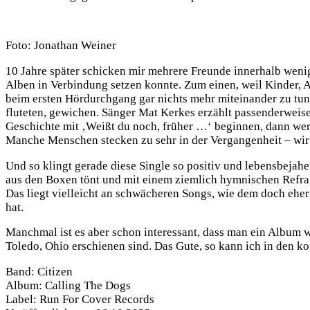
Foto: Jonathan Weiner
10 Jahre später schicken mir mehrere Freunde innerhalb wenig
Alben in Verbindung setzen konnte. Zum einen, weil Kinder, 
beim ersten Hördurchgang gar nichts mehr miteinander zu tun 
fluteten, gewichen. Sänger Mat Kerkes erzählt passenderweis
Geschichte mit ‚Weißt du noch, früher …‘ beginnen, dann werde
Manche Menschen stecken zu sehr in der Vergangenheit – wir
Und so klingt gerade diese Single so positiv und lebensbejahen
aus den Boxen tönt und mit einem ziemlich hymnischen Refr
Das liegt vielleicht an schwächeren Songs, wie dem doch ehe
hat.
Manchmal ist es aber schon interessant, dass man ein Album wi
Toledo, Ohio erschienen sind. Das Gute, so kann ich in den 
Band: Citizen
Album: Calling The Dogs
Label: Run For Cover Records