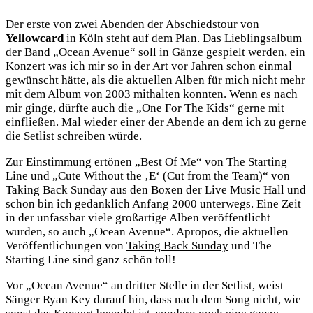
Der erste von zwei Abenden der Abschiedstour von
Yellowcard
in Köln steht auf dem Plan. Das Lieblingsalbum
der Band „Ocean Avenue“ soll in Gänze gespielt werden, ein
Konzert was ich mir so in der Art vor Jahren schon einmal
gewünscht hätte, als die aktuellen Alben für mich nicht mehr
mit dem Album von 2003 mithalten konnten. Wenn es nach
mir ginge, dürfte auch die „One For The Kids“ gerne mit
einfließen. Mal wieder einer der Abende an dem ich zu gerne
die Setlist schreiben würde.
Zur Einstimmung ertönen „Best Of Me“ von The Starting
Line und „Cute Without the ‚E‘ (Cut from the Team)“ von
Taking Back Sunday aus den Boxen der Live Music Hall und
schon bin ich gedanklich Anfang 2000 unterwegs. Eine Zeit
in der unfassbar viele großartige Alben veröffentlicht
wurden, so auch „Ocean Avenue“. Apropos, die aktuellen
Veröffentlichungen von
Taking Back Sunday
und The
Starting Line sind ganz schön toll!
Vor „Ocean Avenue“ an dritter Stelle in der Setlist, weist
Sänger Ryan Key darauf hin, dass nach dem Song nicht, wie