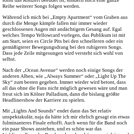
sonst das Konzert beendet ist, sondern noch eine ganze
Reihe weiterer Songs folgen werden.
Während ich mich bei „Empty Apartment“ vom Graben aus
durch die Menge kämpfe fallen mir immer wieder
geschlossenen Augen mit andächtigem Gesang auf. Egal
welches Tempo Yellowcard vorlegen, das Publikum ist mit
am Start, seien es Circle Pits bei den schnelleren oder ein
gemäßigterer Bewegungsdrang bei den ruhigeren Songs.
Dass jede Zeile mitgesungen wird versteht sich wohl von
selbst.
Nach der „Ocean Avenue“ werden noch einige Songs der
anderen Alben, wie „Always Summer“ oder „Light Up The
Sky“ zum besten gegeben. Immer wieder wird betont, dass
all das ohne die Fans nicht möglich gewesen wäre und man
freut sich im Kölner Palladium, dann die bislang größte
Headlinershow der Karriere zu spielen.
Mit „Lights And Sounds“ endet dann das Set relativ
unspektakulär, naja da hätte ich mir ehrlich gesagt ein etwas
fulminanteres Finale erhofft. Auch wenn für die Band noch
ein paar Shows anstehen, und es schön war das