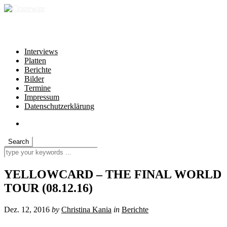
independent * non-profit * heartfelt
Interviews
Platten
Berichte
Bilder
Termine
Impressum
Datenschutzerklärung
YELLOWCARD – THE FINAL WORLD
TOUR (08.12.16)
Dez. 12, 2016
by
Christina Kania
in
Berichte