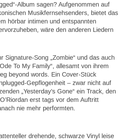
lugged“-Album sagen? Aufgenommen auf
konischen Musikfernsehsenders, bietet das
nem hörbar intimen und entspannten
hervorzuheben, wäre den anderen Liedern
ihr Signature-Song „Zombie“ und das auch
„Ode To My Family“, allesamt von ihrem
weg beyond words. Ein Cover-Stück
Unplugged-Gepflogenheit – zwar nicht auf
izenden „Yesterday’s Gone“ ein Track, den
’Riordan erst tags vor dem Auftritt
anach nie mehr performten.
tenteller drehende, schwarze Vinyl leise