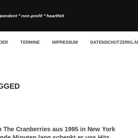
pendent * non-profit * heartfelt
DER
TERMINE
IMPRESSUM
DATENSCHUTZERKLÄ
UGGED
 The Cranberries aus 1995 in New York
elnde Minuten lang schenkt er uns Hits