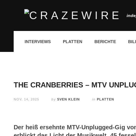
inde
INTERVIEWS
PLATTEN
BERICHTE
BIL
THE CRANBERRIES – MTV UNPL
NOV. 14, 2025
by
SVEN KLEIN
in
PLATTEN
Der heiß ersehnte MTV-Unplugged-Gig von
erblickt das Licht der Musikwelt. 45 fess