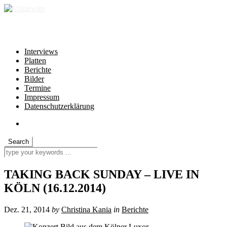
independent * non-profit * heartfelt
Interviews
Platten
Berichte
Bilder
Termine
Impressum
Datenschutzerklärung
TAKING BACK SUNDAY – LIVE IN
KÖLN (16.12.2014)
Dez. 21, 2014
by
Christina Kania
in
Berichte