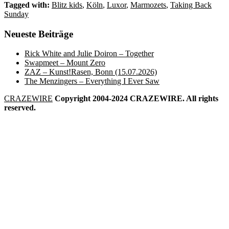
Tagged with:
Blitz kids
,
Köln
,
Luxor
,
Marmozets
,
Taking Back
Sunday
Neueste Beiträge
Rick White and Julie Doiron – Together
Swapmeet – Mount Zero
ZAZ – Kunst!Rasen, Bonn (15.07.2026)
The Menzingers – Everything I Ever Saw
CRAZEWIRE
Copyright 2004-2024 CRAZEWIRE. All rights
reserved.