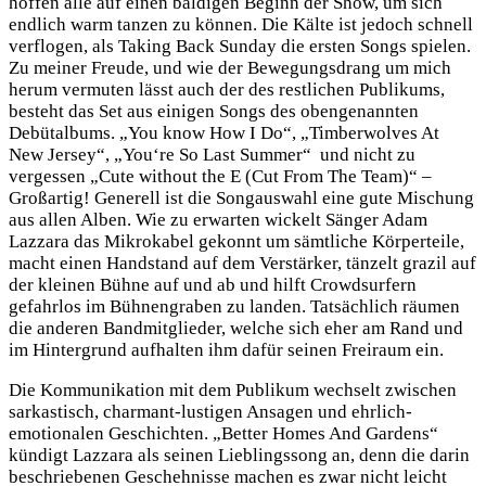
hoffen alle auf einen baldigen Beginn der Show, um sich
endlich warm tanzen zu können. Die Kälte ist jedoch schnell
verflogen, als Taking Back Sunday die ersten Songs spielen.
Zu meiner Freude, und wie der Bewegungsdrang um mich
herum vermuten lässt auch der des restlichen Publikums,
besteht das Set aus einigen Songs des obengenannten
Debütalbums. „You know How I Do“, „Timberwolves At
New Jersey“, „You‘re So Last Summer“
und nicht zu
vergessen „Cute without the E (Cut From The Team)“ –
Großartig! Generell ist die Songauswahl eine gute Mischung
aus allen Alben. Wie zu erwarten wickelt Sänger Adam
Lazzara das Mikrokabel gekonnt um sämtliche Körperteile,
macht einen Handstand auf dem Verstärker, tänzelt grazil auf
der kleinen Bühne auf und ab und hilft Crowdsurfern
gefahrlos im Bühnengraben zu landen. Tatsächlich räumen
die anderen Bandmitglieder, welche sich eher am Rand und
im Hintergrund aufhalten ihm dafür seinen Freiraum ein.
Die Kommunikation mit dem Publikum wechselt zwischen
sarkastisch, charmant-lustigen Ansagen und
ehrlich-
emotionalen Geschichten. „Better Homes And Gardens“
kündigt Lazzara als seinen Lieblingssong an, denn die darin
beschriebenen Geschehnisse machen es zwar nicht leicht