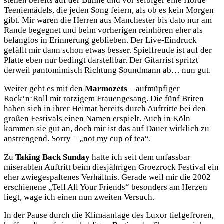
stehen bereits auf der Bühne und vor selbiger eine Horde
Teeniemädels, die jeden Song feiern, als ob es kein Morgen
gibt. Mir waren die Herren aus Manchester bis dato nur am
Rande begegnet und beim vorherigen reinhören eher als
belanglos in Erinnerung geblieben. Der Live-Eindruck
gefällt mir dann schon etwas besser. Spielfreude ist auf der
Platte eben nur bedingt darstellbar. Der Gitarrist spritzt
derweil pantomimisch Richtung Soundmann ab… nun gut.
Weiter geht es mit den
Marmozets
– aufmüpfiger
Rock‘n‘Roll mit rotzigem Frauengesang. Die fünf Briten
haben sich in ihrer Heimat bereits durch Auftritte bei den
großen Festivals einen Namen erspielt. Auch in Köln
kommen sie gut an, doch mir ist das auf Dauer wirklich zu
anstrengend. Sorry – „not my cup of tea“.
Zu
Taking Back Sunday
hatte ich seit dem unfassbar
miserablen Auftritt beim diesjährigen Groezrock Festival ein
eher zwiegespaltenes Verhältnis. Gerade weil mir die 2002
erschienene „Tell All Your Friends“ besonders am Herzen
liegt, wage ich einen nun zweiten Versuch.
In der Pause durch die Klimaanlage des Luxor tiefgefroren,