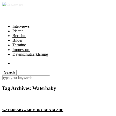
independent * non-profit * heartfelt
Interviews
Platten
Berichte
Bilder
Termine
Impressum
Datenschutzerklärung
Tag Archives:
Waterbaby
WATERBABY – MEMORY BE A BLADE