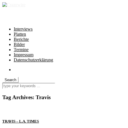
independent * non-profit * heartfelt
Interviews
Platten
Berichte
Bilder
Termine
Impressum
Datenschutzerklärung
Tag Archives:
Travis
TRAVIS – L.A. TIMES