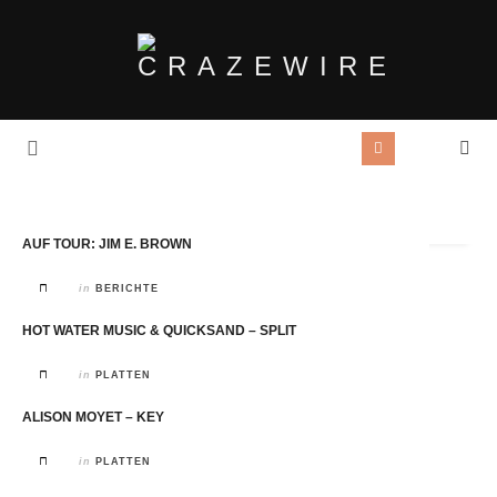
Tag Archives:
Tour
AUF TOUR: JIM E. BROWN
in
BERICHTE
HOT WATER MUSIC & QUICKSAND – SPLIT
in
PLATTEN
ALISON MOYET – KEY
in
PLATTEN