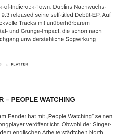
lk-of-Indierock-Town: Dublins Nachwuchs-
 9:3 released seine self-titled Debüt-EP. Auf
ruckvolle Tracks mit unüberhörbarem
tal- und Grunge-Impact, die schon nach
chgang unwiderstehliche Sogwirkung
6
in
PLATTEN
R – PEOPLE WATCHING
Sam Fender hat mit „People Watching” seinen
Longplayer veröffentlicht. Obwohl der Singer-
 dem englischen Arbeiterstädtchen North