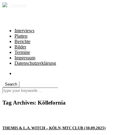
independent * non-profit * heartfelt
Interviews
Platten
Berichte
Bilder
Termine
Impressum
Datenschutzerklärung
Tag Archives:
Köllefornia
THEMIS & L.A. WITCH – KÖLN, MTC CLUB (30.09.2025)