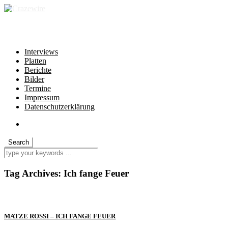
independent * non-profit * heartfelt
Interviews
Platten
Berichte
Bilder
Termine
Impressum
Datenschutzerklärung
Tag Archives:
Ich fange Feuer
MATZE ROSSI – ICH FANGE FEUER