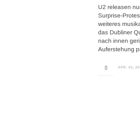
U2 releasen nu
Surprise-Protes
weiteres musik
das Dubliner Qu
nach innen geri
Auferstehung p
APR. 03, 2