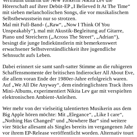
Verträumt umarmt die New Yorkerin Nikita Lev die
Hörerschaft auf ihrer Debüt-EP „I Believed It At The Time“
mit sieben melancholischen Songs, die vor musikalischem
Selbstbewusstsein nur so strotzen.
Mal mit Full-Band- („Raw“, „Now I Think Of You
Unspeakably“), mal mit Akustik-Begleitung auf Gitarre,
Piano und Streichern („Across The Street“, „Adrian“),
besingt die junge Indiekünstlerin mit bemerkenswert
erwachsener Selbstverständlichkeit ihre jugendliche
Sehnsucht aufs Leben.
Dabei erinnert sie samt sanft-satter Stimme an die ruhigeren
Schaffensmomente der britischen Indierocker All About Eve,
die allem voran Ende der 1980er-Jahre erfolgreich waren.
Auf „We All Die Anyway“, dem eindringlichsten Track ihres
Mini-Albums, experimentiert Nikita Lev gar mit verspielten
elektronischen Ambient-Anleihen.
Wer mehr von der vielseitig talentierten Musikerin aus dem
Big Apple hören möchte: Mit „Elegance“, „Like I care“,
„Nothing Has Changed“ und „Nowhere Bar“ sind weitere
vier Stücke allesamt als Singles bereits im vergangenen Jahr
vor ihrem EP-Release veröffentlicht worden. Alternativ tourt