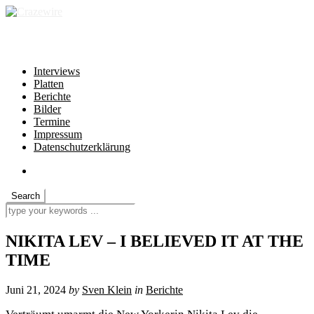
independent * non-profit * heartfelt
Interviews
Platten
Berichte
Bilder
Termine
Impressum
Datenschutzerklärung
NIKITA LEV – I BELIEVED IT AT THE
TIME
Juni 21, 2024
by
Sven Klein
in
Berichte