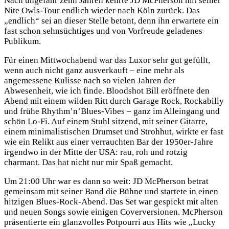
N
ach ungefähr zehn Jahren kehrte JD McPherson mit seiner
Nite Owls-Tour endlich wieder nach Köln zurück. Das
„endlich“ sei an dieser Stelle betont, denn ihn erwartete ein
fast schon sehnsüchtiges und von Vorfreude geladenes
Publikum.
Für einen Mittwochabend war das Luxor sehr gut gefüllt,
wenn auch nicht ganz ausverkauft – eine mehr als
angemessene Kulisse nach so vielen Jahren der
Abwesenheit, wie ich finde.
Bloodshot Bill
eröffnete den
Abend mit einem wilden Ritt durch Garage Rock, Rockabilly
und frühe Rhythm’n’Blues-Vibes – ganz im Alleingang und
schön Lo-Fi. Auf einem Stuhl sitzend, mit seiner Gitarre,
einem minimalistischen Drumset und Strohhut, wirkte er fast
wie ein Relikt aus einer verrauchten Bar der 1950er-Jahre
irgendwo in der Mitte der USA: rau, roh und rotzig
charmant. Das hat nicht nur mir Spaß gemacht.
Um 21:00 Uhr war es dann so weit: JD McPherson betrat
gemeinsam mit seiner Band die Bühne und startete in einen
hitzigen Blues-Rock-Abend. Das Set war gespickt mit alten
und neuen Songs sowie einigen Coverversionen. McPherson
präsentierte ein glanzvolles Potpourri aus Hits wie „Lucky