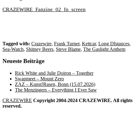
CRAZEWIRE_Fanzine_02_fn_screen
Tagged with:
Crazewire
,
Frank Turner
,
Kettcar
,
Long DIstances
,
Sea-Watch
,
Shitney Beers
,
Steve Blame
,
The Gaslight Anthem
Neueste Beiträge
Rick White and Julie Doiron – Together
Swapmeet – Mount Zero
ZAZ – Kunst!Rasen, Bonn (15.07.2026)
The Menzingers – Everything I Ever Saw
CRAZEWIRE
Copyright 2004-2024 CRAZEWIRE. All rights
reserved.