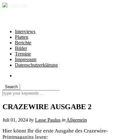
independent * non-profit * heartfelt
Interviews
Platten
Berichte
Bilder
Termine
Impressum
Datenschutzerklärung
CRAZEWIRE AUSGABE 2
Juli 01, 2024
by
Lasse Paulus
in
Allgemein
Hier könnt Ihr die erste Ausgabe des Crazewire-
Printmagazins lesen: