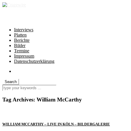
independent * non-profit * heartfelt
Interviews
Platten
Berichte
Bilder
Termine
Impressum
Datenschutzerklärung
Tag Archives:
William McCarthy
WILLIAM MCCARTHY – LIVE IN KÖLN – BILDERGALERIE