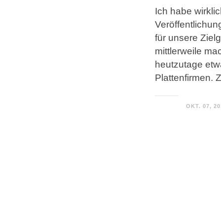
Ich habe wirkli
Veröffentlichun
für unsere Ziel
mittlerweile m
heutzutage etwa
Plattenfirmen. 
OKT. 07, 2