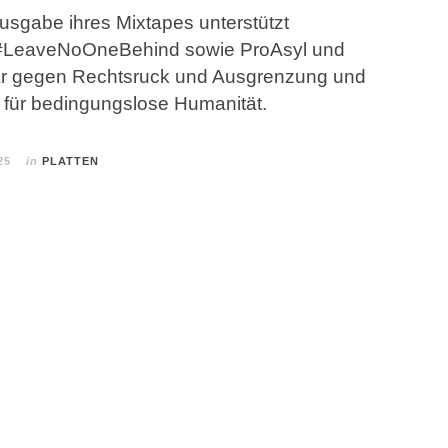
 Ausgabe ihres Mixtapes unterstützt
LeaveNoOneBehind sowie ProAsyl und
 klar gegen Rechtsruck und Ausgrenzung und
ch für bedingungslose Humanität.
25
in
PLATTEN