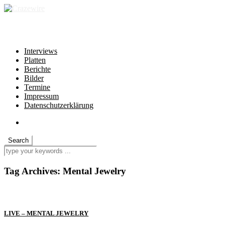
independent * non-profit * heartfelt
Interviews
Platten
Berichte
Bilder
Termine
Impressum
Datenschutzerklärung
Tag Archives:
Mental Jewelry
LIVE – MENTAL JEWELRY