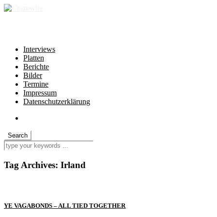
independent * non-profit * heartfelt
Interviews
Platten
Berichte
Bilder
Termine
Impressum
Datenschutzerklärung
Tag Archives:
Irland
YE VAGABONDS – ALL TIED TOGETHER