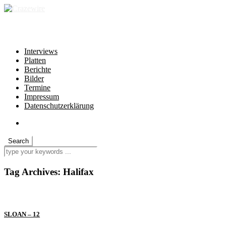
independent * non-profit * heartfelt
Interviews
Platten
Berichte
Bilder
Termine
Impressum
Datenschutzerklärung
Tag Archives:
Halifax
SLOAN – 12