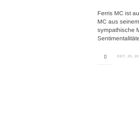
Ferris MC ist a
MC aus seinem
sympathische M
Sentimentalität
OKT. 20, 2