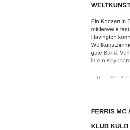
WELTKUNSTZ
Ein Konzert in D
mittlerweile fa
Havington könn
Weltkunstzimme
gute Band. Vor
ihrem Keyboard
OKT. 14, 2
FERRIS MC 
KLUB KULB (