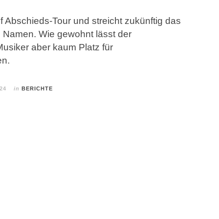
uf Abschieds-Tour und streicht zukünftig das
 Namen. Wie gewohnt lässt der
usiker aber kaum Platz für
en.
024
in
BERICHTE